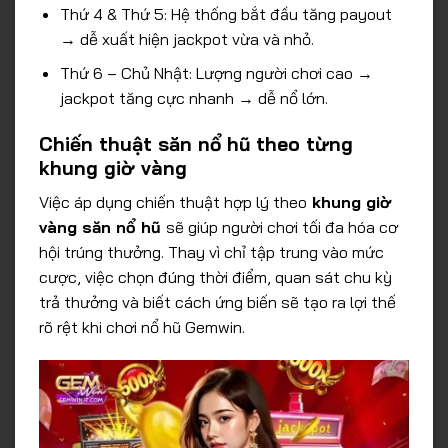
Thứ 4 & Thứ 5: Hệ thống bắt đầu tăng payout
→ dễ xuất hiện jackpot vừa và nhỏ.
Thứ 6 – Chủ Nhật: Lượng người chơi cao →
jackpot tăng cực nhanh → dễ nổ lớn.
Chiến thuật săn nổ hũ theo từng
khung giờ vàng
Việc áp dụng chiến thuật hợp lý theo
khung giờ
vàng săn nổ hũ
sẽ giúp người chơi tối đa hóa cơ
hội trúng thưởng. Thay vì chỉ tập trung vào mức
cược, việc chọn đúng thời điểm, quan sát chu kỳ
trả thưởng và biết cách ứng biến sẽ tạo ra lợi thế
rõ rệt khi chơi nổ hũ Gemwin.