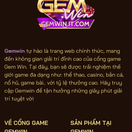
Gemwin
tự hào là trang web chính thức, mang
đến không gian giải trí đỉnh cao của cổng game
Gem Win. Tại đây, bạn sẽ được trải nghiệm thế
giới game đa dạng như: thể thao, casino, bắn cá,
nổ hũ, game bài.. với tỷ lệ thưởng cao. Hãy truy
cập Gemwin để tận hưởng những giây phút giải
trí tuyệt vời
VỀ CỔNG GAME
SẢN PHẨM TẠI
GEMWIN
GEMWIN