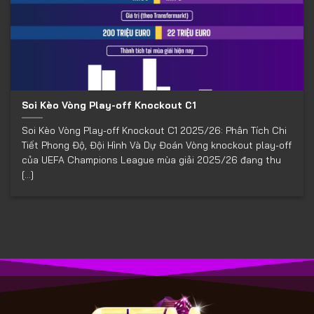
Soi Kèo Vòng Play-off Knockout C1
Soi Kèo Vòng Play-off Knockout C1 2025/26: Phân Tích Chi
Tiết Phong Độ, Đội Hình Và Dự Đoán Vòng knockout play-off
của UEFA Champions League mùa giải 2025/26 đang thu
[...]