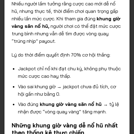
Nhiều người lầm tưởng rằng cược cao mới dễ nổ
hũ, nhưng thực tế, thời điểm chơi quan trọng gấp
nhiều lần mức cược. Khi tham gia đúng
khung giờ
vàng săn nổ hũ,
người chơi có thể đặt mức cược
trung bình nhưng vẫn dễ tìm được vòng quay
“trúng nhịp” payout.
Lý do thời điểm quyết định 70% cơ hội thắng:
Jackpot chỉ nổ khi đạt chu kỳ, không phụ thuộc
mức cược cao hay thấp.
Vào sai khung giờ → jackpot chưa đủ tích, cơ
hội gần như bằng 0.
Vào đúng
khung giờ vàng săn nổ hũ
→ tỷ lệ
nhận được “vòng quay vàng” tăng mạnh.
Những khung giờ vàng dễ nổ hũ nhất
theo thống kê thực chiến