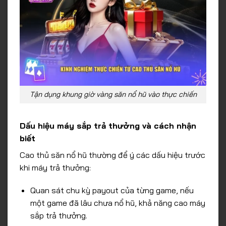
Tận dụng khung giờ vàng săn nổ hũ vào thực chiến
Dấu hiệu máy sắp trả thưởng và cách nhận
biết
Cao thủ săn nổ hũ thường để ý các dấu hiệu trước
khi máy trả thưởng:
Quan sát chu kỳ payout của từng game, nếu
một game đã lâu chưa nổ hũ, khả năng cao máy
sắp trả thưởng.