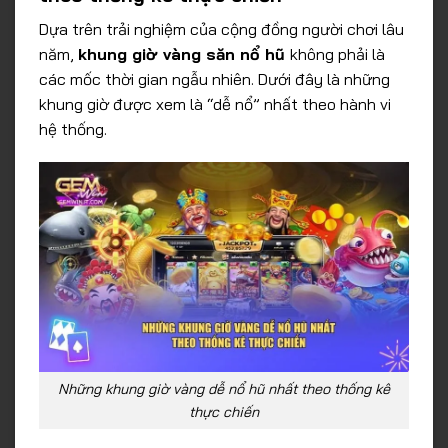
Dựa trên trải nghiệm của cộng đồng người chơi lâu
năm,
khung giờ vàng săn nổ hũ
không phải là
các mốc thời gian ngẫu nhiên. Dưới đây là những
khung giờ được xem là “dễ nổ” nhất theo hành vi
hệ thống.
Những khung giờ vàng dễ nổ hũ nhất theo thống kê
thực chiến