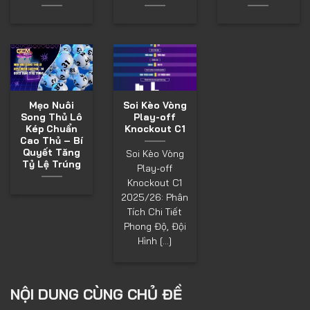
Mẹo Nuôi
Soi Kèo Vòng
Song Thủ Lô
Play-off
Kép Chuẩn
Knockout C1
Cao Thủ – Bí
Quyết Tăng
Soi Kèo Vòng
Tỷ Lệ Trúng
Play-off
Knockout C1
2025/26: Phân
Tích Chi Tiết
Phong Độ, Đội
Hình [...]
NỘI DUNG CÙNG CHỦ ĐỀ