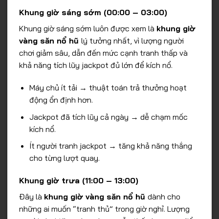
Khung giờ sáng sớm (00:00 – 03:00)
Khung giờ sáng sớm luôn được xem là
khung giờ
vàng săn nổ hũ
lý tưởng nhất, vì lượng người
chơi giảm sâu, dẫn đến mức cạnh tranh thấp và
khả năng tích lũy jackpot đủ lớn để kích nổ.
Máy chủ ít tải → thuật toán trả thưởng hoạt
động ổn định hơn.
Jackpot đã tích lũy cả ngày → dễ chạm mốc
kích nổ.
Ít người tranh jackpot → tăng khả năng thắng
cho từng lượt quay.
Khung giờ trưa (11:00 – 13:00)
Đây là
khung giờ vàng săn nổ hũ
dành cho
những ai muốn “tranh thủ” trong giờ nghỉ. Lượng