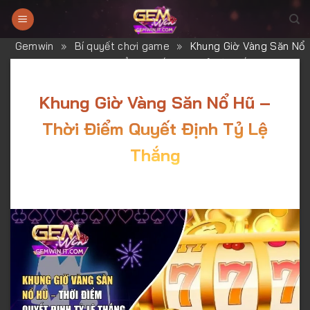
Bỏ
qua
nội
Gemwin
»
Bí quyết chơi game
»
Khung Giờ Vàng Săn Nổ
dung
Hũ – Thời Điểm Quyết Định Tỷ Lệ Thắng
Khung Giờ Vàng Săn Nổ Hũ –
Thời Điểm Quyết Định Tỷ Lệ
Thắng