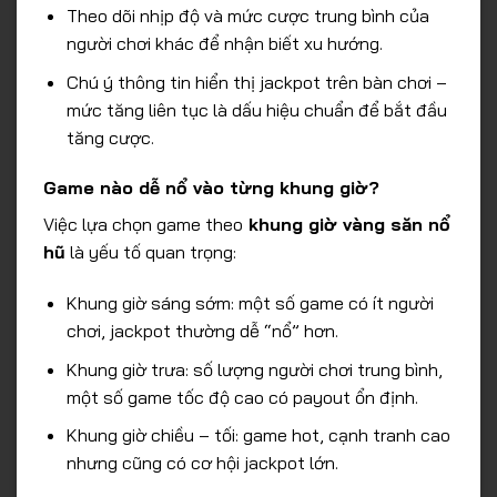
Theo dõi nhịp độ và mức cược trung bình của
người chơi khác để nhận biết xu hướng.
Chú ý thông tin hiển thị jackpot trên bàn chơi –
mức tăng liên tục là dấu hiệu chuẩn để bắt đầu
tăng cược.
Game nào dễ nổ vào từng khung giờ?
Việc lựa chọn game theo
khung giờ vàng săn nổ
hũ
là yếu tố quan trọng:
Khung giờ sáng sớm: một số game có ít người
chơi, jackpot thường dễ “nổ” hơn.
Khung giờ trưa: số lượng người chơi trung bình,
một số game tốc độ cao có payout ổn định.
Khung giờ chiều – tối: game hot, cạnh tranh cao
nhưng cũng có cơ hội jackpot lớn.