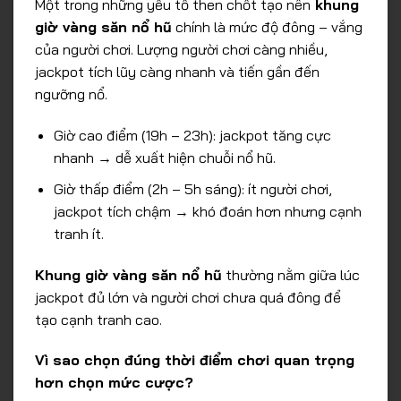
Một trong những yếu tố then chốt tạo nên
khung
giờ vàng săn nổ hũ
chính là mức độ đông – vắng
của người chơi. Lượng người chơi càng nhiều,
jackpot tích lũy càng nhanh và tiến gần đến
ngưỡng nổ.
Giờ cao điểm (19h – 23h): jackpot tăng cực
nhanh → dễ xuất hiện chuỗi nổ hũ.
Giờ thấp điểm (2h – 5h sáng): ít người chơi,
jackpot tích chậm → khó đoán hơn nhưng cạnh
tranh ít.
Khung giờ vàng săn nổ hũ
thường nằm giữa lúc
jackpot đủ lớn và người chơi chưa quá đông để
tạo cạnh tranh cao.
Vì sao chọn đúng thời điểm chơi quan trọng
hơn chọn mức cược?