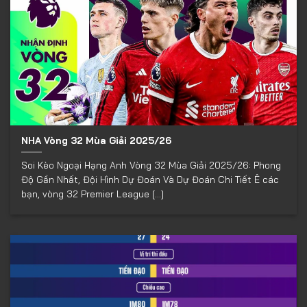
NHA Vòng 32 Mùa Giải 2025/26
Soi Kèo Ngoại Hạng Anh Vòng 32 Mùa Giải 2025/26: Phong
Độ Gần Nhất, Đội Hình Dự Đoán Và Dự Đoán Chi Tiết Ê các
bạn, vòng 32 Premier League [...]