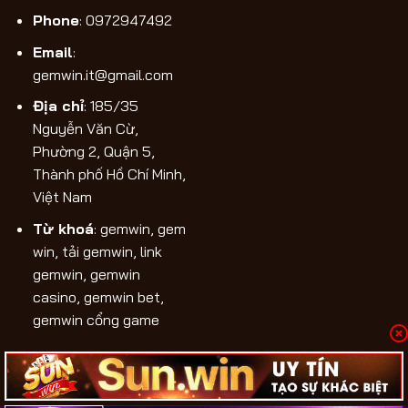
Phone
: 0972947492
Email
:
gemwin.it@gmail.com
Địa chỉ
: 185/35
Nguyễn Văn Cừ,
Phường 2, Quận 5,
Thành phố Hồ Chí Minh,
Việt Nam
Từ khoá
: gemwin, gem
win, tải gemwin, link
gemwin, gemwin
casino, gemwin bet,
gemwin cổng game