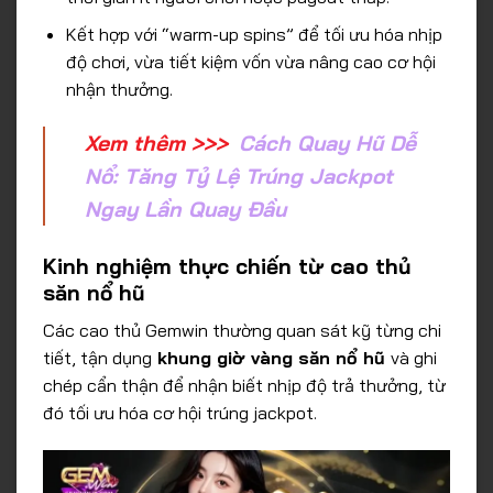
Kết hợp với “warm-up spins” để tối ưu hóa nhịp
độ chơi, vừa tiết kiệm vốn vừa nâng cao cơ hội
nhận thưởng.
Xem thêm >>>
Cách Quay Hũ Dễ
Nổ: Tăng Tỷ Lệ Trúng Jackpot
Ngay Lần Quay Đầu
Kinh nghiệm thực chiến từ cao thủ
săn nổ hũ
Các cao thủ Gemwin thường quan sát kỹ từng chi
tiết, tận dụng
khung giờ vàng săn nổ hũ
và ghi
chép cẩn thận để nhận biết nhịp độ trả thưởng, từ
đó tối ưu hóa cơ hội trúng jackpot.