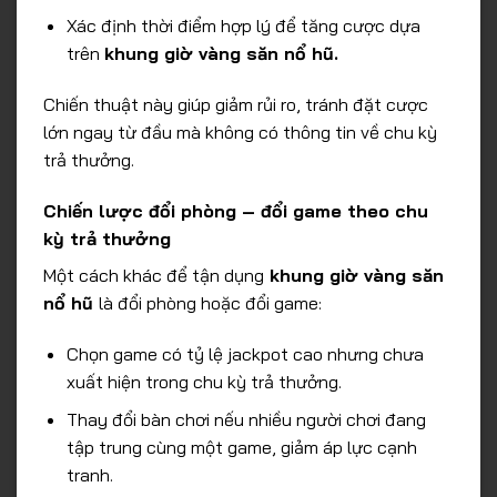
Xác định thời điểm hợp lý để tăng cược dựa
trên
khung giờ vàng săn nổ hũ.
Chiến thuật này giúp giảm rủi ro, tránh đặt cược
lớn ngay từ đầu mà không có thông tin về chu kỳ
trả thưởng.
Chiến lược đổi phòng – đổi game theo chu
kỳ trả thưởng
Một cách khác để tận dụng
khung giờ vàng săn
nổ hũ
là đổi phòng hoặc đổi game:
Chọn game có tỷ lệ jackpot cao nhưng chưa
xuất hiện trong chu kỳ trả thưởng.
Thay đổi bàn chơi nếu nhiều người chơi đang
tập trung cùng một game, giảm áp lực cạnh
tranh.