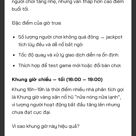
người chơi tăng nhẹ, nhưng vẫn thấp hơn cao điểm
buổi tối.
Đặc điểm của giờ trưa:
Số lượng người chơi không quá đông → jackpot
tích lũy đều và dễ nổ bất ngờ.
Tốc độ quay và xử lý giao dịch diễn ra ổn định.
Thích hợp để test game mới hoặc đổi bàn chơi.
Khung giờ chiều – tối (16:00 – 19:00)
Khung 16h–19h là thời điểm nhiều nhà phân tích gọi
là Khung giờ vàng săn nổ hũ “nửa nóng nửa lạnh”,
vì lượng người hoạt động bắt đầu tăng lên nhưng
chưa đạt cực đại.
Vì sao khung giờ này hiệu quả?