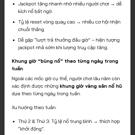
Jackpot tăng nhanh nhờ nhiều người chơi → dễ
kích nổ bất ngờ.
Tỷ lệ reset vòng quay cao → nhiều cơ hội nhận
chuỗi thắng.
Dễ gặp “lượt trả thưởng đầu giờ” – hiện tượng
jackpot nhả sớm khi lượng truy cập tăng.
Khung giờ “bùng nổ” theo từng ngày trong
tuần
Ngoài các mốc giờ cụ thể, người chơi lâu năm còn
xác định được những
khung giờ vàng săn nổ hũ
dựa theo từng ngày trong tuần.
Xu hướng theo tuần:
Thứ 2 & Thứ 3: Tỷ lệ nổ trung bình → thích hợp
“khởi động”.