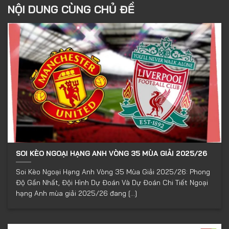
NỘI DUNG CÙNG CHỦ ĐỀ
SOI KÈO NGOẠI HẠNG ANH VÒNG 35 MÙA GIẢI 2025/26
Soi Kèo Ngoại Hạng Anh Vòng 35 Mùa Giải 2025/26: Phong
Độ Gần Nhất, Đội Hình Dự Đoán Và Dự Đoán Chi Tiết Ngoại
hạng Anh mùa giải 2025/26 đang [...]