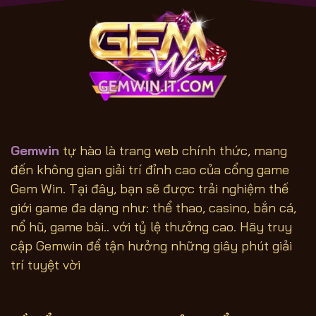
Gemwin
tự hào là trang web chính thức, mang
đến không gian giải trí đỉnh cao của cổng game
Gem Win. Tại đây, bạn sẽ được trải nghiệm thế
giới game đa dạng như: thể thao, casino, bắn cá,
nổ hũ, game bài.. với tỷ lệ thưởng cao. Hãy truy
cập Gemwin để tận hưởng những giây phút giải
trí tuyệt vời