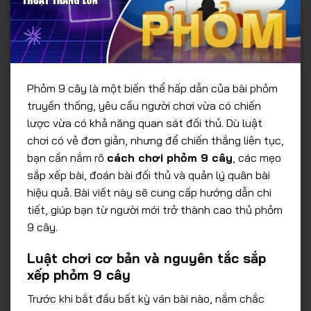
Phỏm 9 cây là một biến thể hấp dẫn của bài phỏm
truyền thống, yêu cầu người chơi vừa có chiến
lược vừa có khả năng quan sát đối thủ. Dù luật
chơi có vẻ đơn giản, nhưng để chiến thắng liên tục,
bạn cần nắm rõ
cách chơi phỏm 9 cây
, các mẹo
sắp xếp bài, đoán bài đối thủ và quản lý quân bài
hiệu quả. Bài viết này sẽ cung cấp hướng dẫn chi
tiết, giúp bạn từ người mới trở thành cao thủ phỏm
9 cây.
Luật chơi cơ bản và nguyên tắc sắp
xếp phỏm 9 cây
Trước khi bắt đầu bất kỳ ván bài nào, nắm chắc