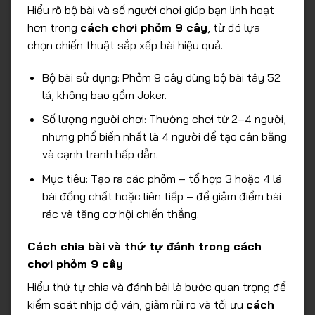
Hiểu rõ bộ bài và số người chơi giúp bạn linh hoạt
hơn trong
cách chơi phỏm 9 cây
, từ đó lựa
chọn chiến thuật sắp xếp bài hiệu quả.
Bộ bài sử dụng: Phỏm 9 cây dùng bộ bài tây 52
lá, không bao gồm Joker.
Số lượng người chơi: Thường chơi từ 2–4 người,
nhưng phổ biến nhất là 4 người để tạo cân bằng
và cạnh tranh hấp dẫn.
Mục tiêu: Tạo ra các phỏm – tổ hợp 3 hoặc 4 lá
bài đồng chất hoặc liên tiếp – để giảm điểm bài
rác và tăng cơ hội chiến thắng.
Cách chia bài và thứ tự đánh trong cách
chơi phỏm 9 cây
Hiểu thứ tự chia và đánh bài là bước quan trọng để
kiểm soát nhịp độ ván, giảm rủi ro và tối ưu
cách