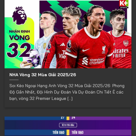
NHA Vòng 32 Mùa Giải 2025/26
Soi Kèo Ngoại Hạng Anh Vòng 32 Mùa Giải 2025/26: Phong
Độ Gần Nhất, Đội Hình Dự Đoán Và Dự Đoán Chi Tiết Ê các
bạn, vòng 32 Premier League [...]