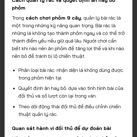
phỏm
Trong
cách chơi phỏm 9 cây
, quản lý bài rác là
một trong những kỹ năng quan trọng. Bài rác là
những lá không tạo thành phỏm ngay và có thể trở
thành điểm yếu nếu giữ quá lâu. Người chơi cần
biết khi nào nên ăn phỏm để tăng lợi thế và khi nào
nên bỏ để tránh bị lộ chiến thuật.
Phân loại bài rác: nhận diện lá không dùng được
trong phỏm hiện tại.
Quyết định ăn hay bỏ: dựa vào tình hình bài của
đối thủ và số lượt còn lại trong ván.
Theo dõi động thái đối thủ để điều chỉnh chiến
thuật quản lý rác.
Quan sát hành vi đối thủ để dự đoán bài