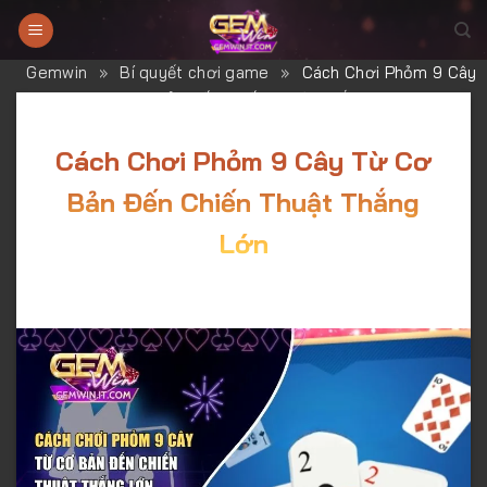
Bỏ
qua
nội
Gemwin
»
Bí quyết chơi game
»
Cách Chơi Phỏm 9 Cây
dung
Từ Cơ Bản Đến Chiến Thuật Thắng Lớn
Cách Chơi Phỏm 9 Cây Từ Cơ
Bản Đến Chiến Thuật Thắng
Lớn