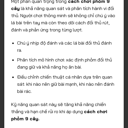
Một phần quan trọng trong
cách chơi phỏm 9
cây
là khả năng quan sát và phân tích hành vi đối
thủ. Người chơi thông minh sẽ không chỉ chú ý vào
lá bài trên tay mà còn theo dõi cách đối thủ rút,
đánh và phản ứng trong từng lượt.
Chú ý nhịp độ đánh và các lá bài đối thủ đánh
ra.
Phân tích mô hình chơi: xác định phỏm đối thủ
đang giữ và khả năng họ ăn bài.
Điều chỉnh chiến thuật cá nhân dựa trên quan
sát: khi nào nên giữ bài mạnh, khi nào nên đánh
bài rác.
Kỹ năng quan sát này sẽ tăng khả năng chiến
thắng và hạn chế rủi ro khi áp dụng
cách chơi
phỏm 9 cây.