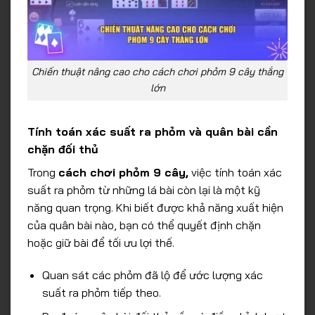
Chiến thuật nâng cao cho cách chơi phỏm 9 cây thắng
lớn
Tính toán xác suất ra phỏm và quân bài cần
chặn đối thủ
Trong
cách chơi phỏm 9 cây,
việc tính toán xác
suất ra phỏm từ những lá bài còn lại là một kỹ
năng quan trọng. Khi biết được khả năng xuất hiện
của quân bài nào, bạn có thể quyết định chặn
hoặc giữ bài để tối ưu lợi thế.
Quan sát các phỏm đã lộ để ước lượng xác
suất ra phỏm tiếp theo.