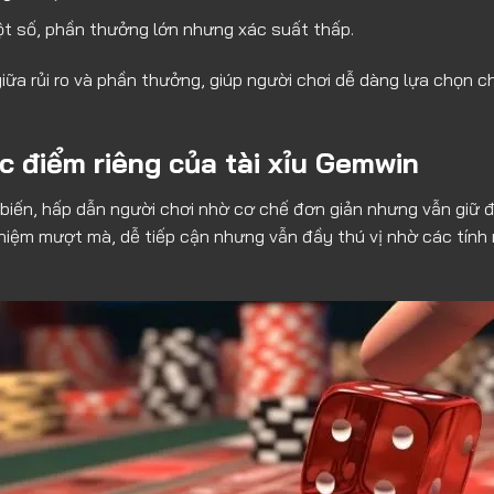
ột số, phần thưởng lớn nhưng xác suất thấp.
ữa rủi ro và phần thưởng, giúp người chơi dễ dàng lựa chọn c
 điểm riêng của tài xỉu Gemwin
 biến, hấp dẫn người chơi nhờ cơ chế đơn giản nhưng vẫn giữ đư
hiệm mượt mà, dễ tiếp cận nhưng vẫn đầy thú vị nhờ các tính 