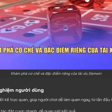
Khám phá cơ chế và đặc điểm riêng của tài xỉu Gemwin
 nghiệm người dùng
ết kế trực quan, giúp người chơi dễ làm quen ngay từ lần đầu t
o tác đặt cược nhanh, dễ quan sát kết quả.