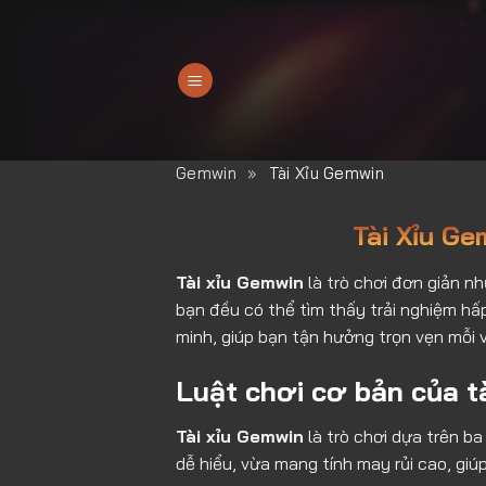
Bỏ
qua
nội
dung
Gemwin
»
Tài Xỉu Gemwin
Tài Xỉu G
Tài xỉu Gemwin
là trò chơi đơn giản n
bạn đều có thể tìm thấy trải nghiệm hấp
minh, giúp bạn tận hưởng trọn vẹn mỗi
Luật chơi cơ bản của t
Tài xỉu Gemwin
là trò chơi dựa trên b
dễ hiểu, vừa mang tính may rủi cao, giú