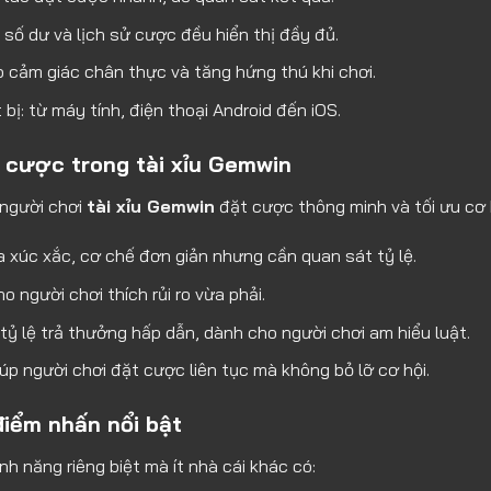
c, số dư và lịch sử cược đều hiển thị đầy đủ.
 cảm giác chân thực và tăng hứng thú khi chơi.
bị: từ máy tính, điện thoại Android đến iOS.
 cược trong tài xỉu Gemwin
 người chơi
tài xỉu Gemwin
đặt cược thông minh và tối ưu cơ 
a xúc xắc, cơ chế đơn giản nhưng cần quan sát tỷ lệ.
 người chơi thích rủi ro vừa phải.
tỷ lệ trả thưởng hấp dẫn, dành cho người chơi am hiểu luật.
úp người chơi đặt cược liên tục mà không bỏ lỡ cơ hội.
điểm nhấn nổi bật
nh năng riêng biệt mà ít nhà cái khác có: