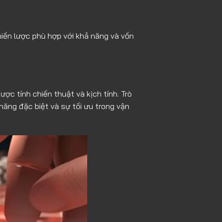
hiến lược phù hợp với khả năng và vốn
ợc tính chiến thuật và kịch tính. Trò
năng đặc biệt và sự tối ưu trong vận