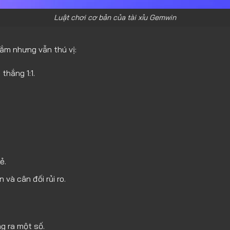
Luật chơi cơ bản của tài xỉu Gemwin
ắm nhưng vẫn thú vị:
thắng 1:1.
ẻ.
và cân đối rủi ro.
g ra một số.