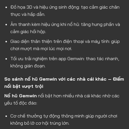
Đồ họa 3D và hiệu ứng sinh động: tạo cảm giác chân
thực và hấp dẫn.
Âm thanh kèm hiệu ứng khi nổ hũ: tăng hưng phấn và
cảm giác hồi hộp.
Giao diện thân thiện trên điện thoại và máy tính: giúp
chơi mượt mà mọi lúc mọi nơi.
Tối ưu trải nghiệm trên app Gemwin: thao tác nhanh,
không gián đoạn.
So sánh nổ hũ Gemwin với các nhà cái khác – Điểm
nổi bật vượt trội
Nổ hũ Gemwin
nổi bật hơn nhiều nhà cái khác nhờ các
yếu tố độc đáo:
Cơ chế thưởng tự động thông minh giúp người chơi
không bỏ lỡ cơ hội trúng lớn.