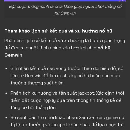
Đặt cược thông minh là chìa khóa giúp người chơi thắng nổ
hũ Gemwin
Tham khảo lịch sử kết quả và xu hướng nổ hũ
Phân tích lịch sử kết quả và xu hướng là bước quan trọng
để đưa ra quyết định chính xác hơn khi chơi
nổ hũ
Gemwin:
Ghi nhận kết quả các vòng trước: Theo dõi biểu đồ, số
liệu từ Gemwin để tìm ra chu kỳ nổ hũ hoặc các mức
thưởng thường xuất hiện.
Phân tích xu hướng và tần suất jackpot: Xác định thời
điểm đặt cược hợp lý dựa trên thông tin thống kê để
tăng cơ hội thắng lớn.
So sánh các trò chơi khác nhau: Xem xét các game có
tỷ lệ trả thưởng và jackpot khác nhau để lựa chọn trò