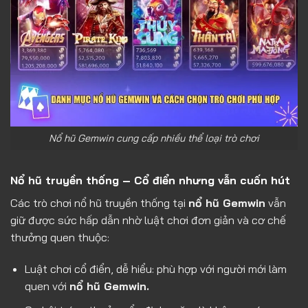
Nổ hũ Gemwin cung cấp nhiều thể loại trò chơi
Nổ hũ truyền thống – Cổ điển nhưng vẫn cuốn hút
Các trò chơi nổ hũ truyền thống tại
nổ hũ Gemwin
vẫn
giữ được sức hấp dẫn nhờ luật chơi đơn giản và cơ chế
thưởng quen thuộc:
Luật chơi cổ điển, dễ hiểu: phù hợp với người mới làm
quen với
nổ hũ Gemwin.