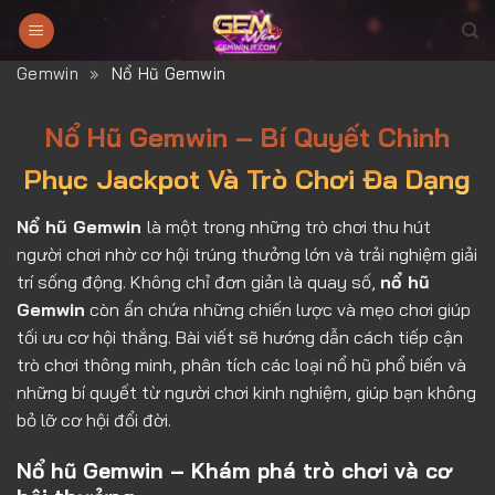
Bỏ
qua
nội
Gemwin
»
Nổ Hũ Gemwin
dung
Nổ Hũ Gemwin
–
Bí Quyết Chinh
Phục Jackpot Và Trò Chơi Đa Dạng
Nổ hũ Gemwin
là một trong những trò chơi thu hút
người chơi nhờ cơ hội trúng thưởng lớn và trải nghiệm giải
trí sống động. Không chỉ đơn giản là quay số,
nổ hũ
Gemwin
còn ẩn chứa những chiến lược và mẹo chơi giúp
tối ưu cơ hội thắng. Bài viết sẽ hướng dẫn cách tiếp cận
trò chơi thông minh, phân tích các loại nổ hũ phổ biến và
những bí quyết từ người chơi kinh nghiệm, giúp bạn không
bỏ lỡ cơ hội đổi đời.
Nổ hũ Gemwin – Khám phá trò chơi và cơ