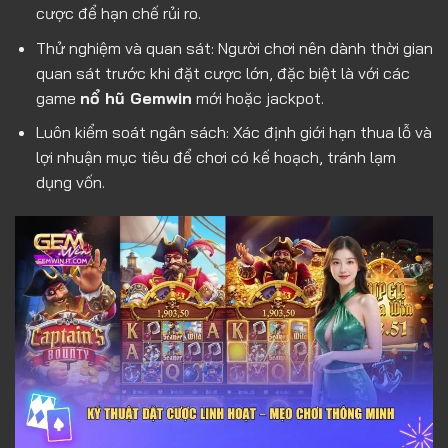
cược để hạn chế rủi ro.
Thử nghiệm và quan sát: Người chơi nên dành thời gian
quan sát trước khi đặt cược lớn, đặc biệt là với các
game
nổ hũ Gemwin
mới hoặc jackpot.
Luôn kiểm soát ngân sách: Xác định giới hạn thua lỗ và
lợi nhuận mục tiêu để chơi có kế hoạch, tránh lạm
dụng vốn.