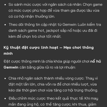
So sánh mức cược với ngân sách cá nhân: Chọn game
có mức cược phù hợp để vừa tham gia được lâu vừa
có cơ hội nhận thưởng lớn.
Theo dõi thông tin cập nhật từ Gemwin: Luôn kiểm tra
danh sách game hot, jackpot sắp nổ hoặc ưu đãi đi
kèm để chọn trò chơi tốt nhất.
Kỹ thuật đặt cược linh hoạt – Mẹo chơi thông
minh
Đặt cược thông minh là chìa khóa giúp người chơi
nổ hũ
Gemwin
cân bằng giữa rủi ro và lợi nhuận:
Chia nhỏ ngân sách thành nhiều vòng cược: Thay vì
đặt một lần lớn, chia vốn ra để chơi nhiều lượt, vừa
kéo dài thời gian chơi vừa tăng cơ hội trúng thưởng.
Điều chỉnh mức cược theo kết quả thực tế: Khi may
mắn đang ủng hộ, có thể tăng cược; khi thua, giảm