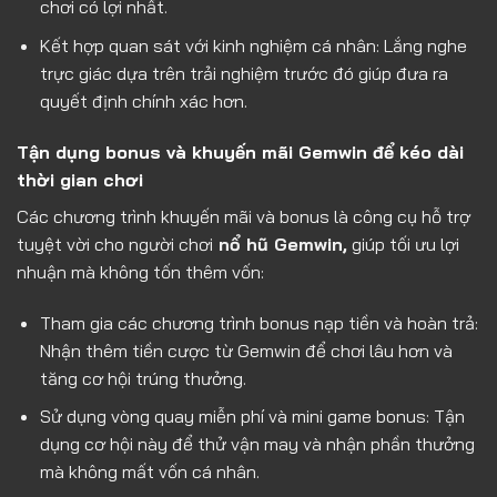
chơi có lợi nhất.
Kết hợp quan sát với kinh nghiệm cá nhân: Lắng nghe
trực giác dựa trên trải nghiệm trước đó giúp đưa ra
quyết định chính xác hơn.
Tận dụng bonus và khuyến mãi Gemwin để kéo dài
thời gian chơi
Các chương trình khuyến mãi và bonus là công cụ hỗ trợ
tuyệt vời cho người chơi
nổ hũ Gemwin,
giúp tối ưu lợi
nhuận mà không tốn thêm vốn:
Tham gia các chương trình bonus nạp tiền và hoàn trả:
Nhận thêm tiền cược từ Gemwin để chơi lâu hơn và
tăng cơ hội trúng thưởng.
Sử dụng vòng quay miễn phí và mini game bonus: Tận
dụng cơ hội này để thử vận may và nhận phần thưởng
mà không mất vốn cá nhân.