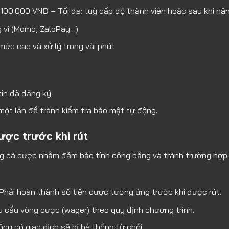
u: 100.000 VNĐ – Tối đa: tuỳ cấp độ thành viên hoặc sau khi 
ng ví (Momo, ZaloPay…)
mức cao và xử lý trong vài phút
tin đã đăng ký.
một lần để tránh kiểm tra bảo mật tự động.
ược trước khi rút
g cá cược nhằm đảm bảo tính công bằng và tránh trường hợp l
 Phải hoàn thành số tiền cược tương ứng trước khi được rút.
u cầu vòng cược (wager) theo quy định chương trình.
ông có giao dịch sẽ bị hệ thống từ chối.