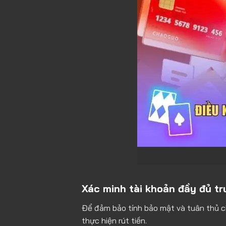
Xác minh tài khoản đầy đủ tr
Để đảm bảo tính bảo mật và tuân thủ ch
thực hiện rút tiền.