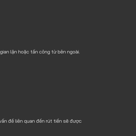
gian lận hoặc tấn công từ bên ngoài.
vấn đề liên quan đến rút tiền sẽ được