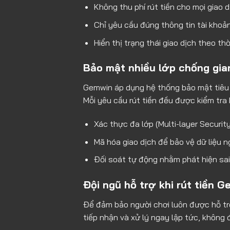
Không thu phí rút tiền cho mọi giao d
Chỉ yêu cầu đúng thông tin tài khoả
Hiển thị trạng thái giao dịch theo th
Bảo mật nhiều lớp chống gia
Gemwin áp dụng hệ thống bảo mật tiêu c
Mỗi yêu cầu rút tiền đều được kiểm tra
Xác thực đa lớp (Multi-layer Security
Mã hóa giao dịch để bảo vệ dữ liệu n
Đối soát tự động nhằm phát hiện sai
Đội ngũ hỗ trợ khi rút tiền 
Để đảm bảo người chơi luôn được hỗ trợ 
tiếp nhận và xử lý ngay lập tức, không 