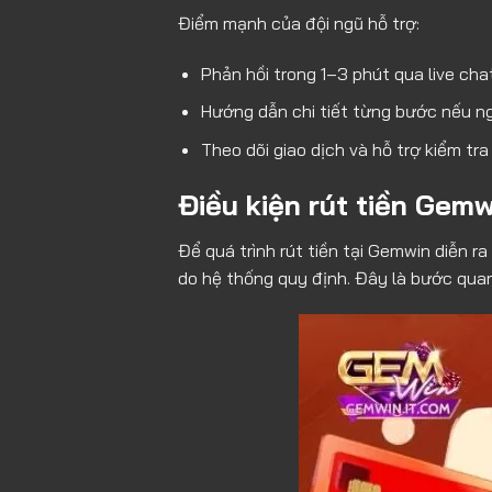
Điểm mạnh của đội ngũ hỗ trợ:
Phản hồi trong 1–3 phút qua live cha
Hướng dẫn chi tiết từng bước nếu ngườ
Theo dõi giao dịch và hỗ trợ kiểm tra 
Điều kiện rút tiền Gem
Để quá trình rút tiền tại Gemwin diễn r
do hệ thống quy định. Đây là bước quan