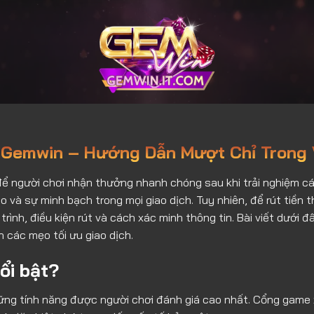
n Gemwin – Hướng Dẫn Mượt Chỉ Trong 
để người chơi nhận thưởng nhanh chóng sau khi trải nghiệm c
 và sự minh bạch trong mọi giao dịch. Tuy nhiên, để rút tiền 
rình, điều kiện rút và cách xác minh thông tin. Bài viết dưới đ
n các mẹo tối ưu giao dịch.
ổi bật?
ững tính năng được người chơi đánh giá cao nhất. Cổng game x